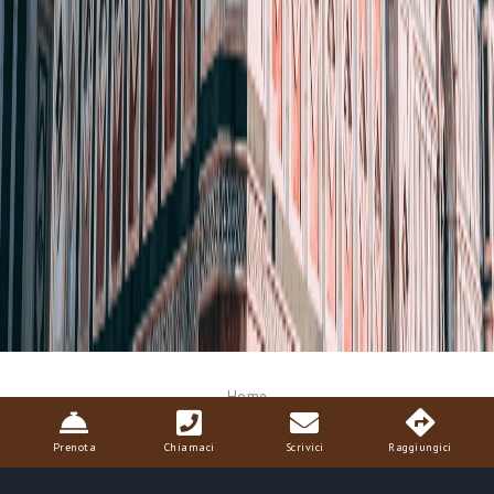
Breadcrumb
Home
Prenota
Chiamaci
Scrivici
Raggiungici