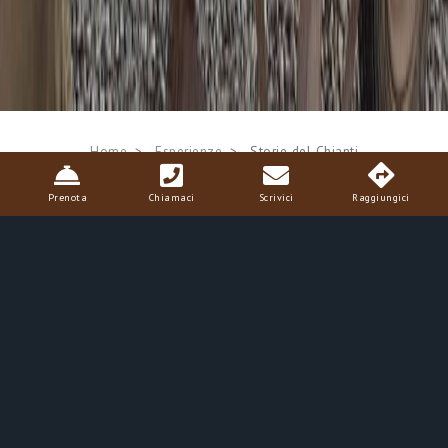
Breadcrumb
Home
Esperienze
Storie del Chianti
Prenota
Chiamaci
Scrivici
Raggiungici
Storie del Chianti
Arte, cultura e tradizioni del Chianti
Fiorentino
In questa giornata toccheremo luoghi molto diversi tra loro,